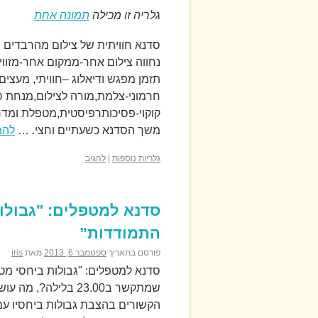
גלריה זו מכילה
תמונה אחת
סדנא חוויתית של צילום מהרבדים 
נחווה צילום אחר-ממקום אחר-מזוו
תזמן מפגש ודיאלוג –חוויתי, מעצים
חרמוני-צלמת,מורה לצילום,מנחת סד
משך הסדנא כשעתיים וחצי. …
להמ
גלריות נוספות
|
להגיב
סדנא למטפלים: "גבולות
התמודדות”
פורסם בתאריך
ספטמבר 6, 2013
מאת
iris
סדנא למטפלים: "גבולות ביחסי מטפ
שמתקשר ב23.00 בלי
הקשורים בהצבת גבולות ביחסיו עם