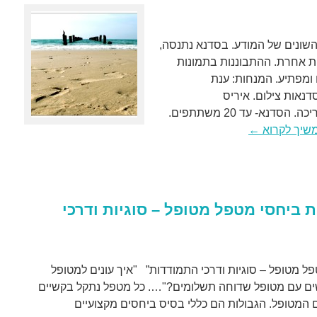
השונים של המודע. בסדנא נתנסה,
ית אחרת. ההתבוננות בתמונות
 ומפתיע. המנחות: ענת
נאות צילום. איריס
קוקוי-פסיכותרפיסטית,מטפלת ומדריכה. הסדנא- עד 20 משתתפים.
שיך לקרוא
←
 ביחסי מטפל מטופל – סוגיות ודרכי
ל מטופל – סוגיות ודרכי התמודדות” "איך עונים למטופל
לה?, מה עושים עם מטופל שדוחה תשלומים?"…. כל מטפל נתקל בקשיים
 המטופל. הגבולות הם כללי בסיס ביחסים מקצועיים