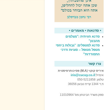
• סדנאות • מאמרים •
סדנא חוויתית :"מצלמים
מהבטן"
סדנא למטפלים: "גבולות ביחסי
מטפל מטופל – סוגיות ודרכי
התמודדות”
צרו קשר
איריס קוקוי (M.A) פסיכותרפיסטית
iris@cucuy.co.il
אימייל:
טלפון: 050-5211858
ת.ד 1344 קרית טבעון 36056
ספק משרד הביטחון מס' 11010964