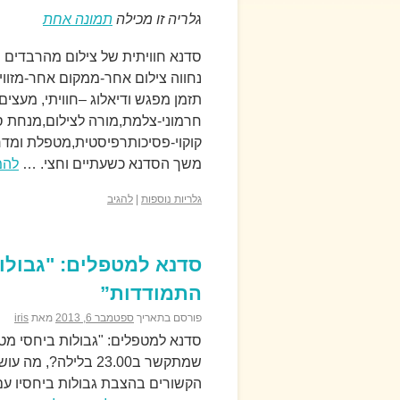
גלריה זו מכילה
תמונה אחת
סדנא חוויתית של צילום מהרבדים 
נחווה צילום אחר-ממקום אחר-מזוו
תזמן מפגש ודיאלוג –חוויתי, מעצים
חרמוני-צלמת,מורה לצילום,מנחת סד
משך הסדנא כשעתיים וחצי. …
להמ
גלריות נוספות
|
להגיב
סדנא למטפלים: "גבולות
התמודדות”
פורסם בתאריך
ספטמבר 6, 2013
מאת
iris
סדנא למטפלים: "גבולות ביחסי מטפ
שמתקשר ב23.00 בלי
הקשורים בהצבת גבולות ביחסיו עם