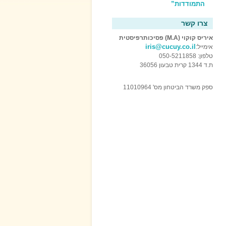
התמודדות”
צרו קשר
איריס קוקוי (M.A) פסיכותרפיסטית
iris@cucuy.co.il
אימייל:
טלפון: 050-5211858
ת.ד 1344 קרית טבעון 36056
ספק משרד הביטחון מס' 11010964