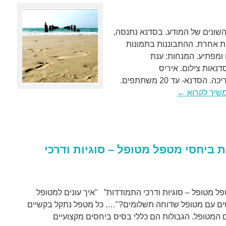
השונים של המודע. בסדנא נתנסה,
ית אחרת. ההתבוננות בתמונות
 ומפתיע. המנחות: ענת
נאות צילום. איריס
קוקוי-פסיכותרפיסטית,מטפלת ומדריכה. הסדנא- עד 20 משתתפים.
שיך לקרוא
←
 ביחסי מטפל מטופל – סוגיות ודרכי
ל מטופל – סוגיות ודרכי התמודדות” "איך עונים למטופל
לה?, מה עושים עם מטופל שדוחה תשלומים?"…. כל מטפל נתקל בקשיים
 המטופל. הגבולות הם כללי בסיס ביחסים מקצועיים