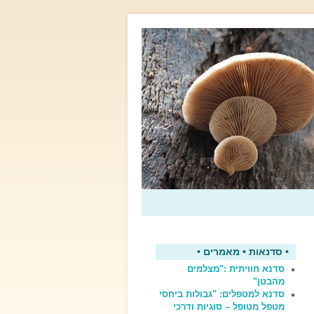
• סדנאות • מאמרים •
סדנא חוויתית :"מצלמים
מהבטן"
סדנא למטפלים: "גבולות ביחסי
מטפל מטופל – סוגיות ודרכי